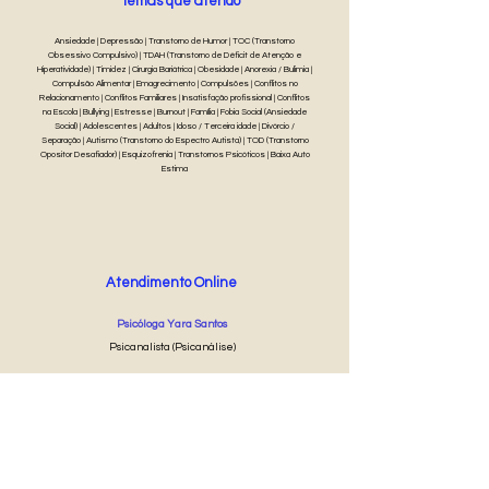
Temas que atendo
Ansiedade | Depressão | Transtorno de Humor | TOC (Transtorno
Obsessivo Compulsivo) | TDAH (Transtorno de Déficit de Atenção e
Hiperatividade) | Timidez | Cirurgia Bariátrica | Obesidade | Anorexia / Bulimia |
Compulsão Alimentar | Emagrecimento | Compulsões | Conflitos no
Relacionamento | Conflitos Familiares | Insatisfação profissional | Conflitos
na Escola | Bullying | Estresse | Burnout | Família | Fobia Social (Ansiedade
Social) | Adolescentes | Adultos | Idoso / Terceira idade | Divórcio /
Separação | Autismo (Transtorno do Espectro Autista) | TOD (Transtorno
Opositor Desafiador) | Esquizofrenia | Transtornos Psicóticos | Baixa Auto
Estima
Atendimento Online
Psicóloga Yara Santos
Psicanalista (Psicanálise)
45 min
R$ 60