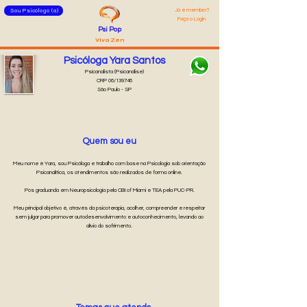
Já é membro?
Sou Psicólogo (a)
Faça o Login
Psi Pop
Viva Zen
Psicóloga Yara Santos
Psicanalista (Psicanálise)
CRP 06/139746
São Paulo - SP
Quem sou eu
Meu nome é Yara, sou Psicóloga e trabalho com base na Psicologia sob orientação
Psicanalítica, os atendimentos são realizados de forma online.
Pós graduanda em Neuropsicologia pela CBI of Miami e TEA pela PUC-PR.
Meu principal objetivo é, através da psicoterapia, acolher, compreender e respeitar
sem julgar para promover autodesenvolvimento e autoconhecimento, levando ao
alívio do sofrimento.