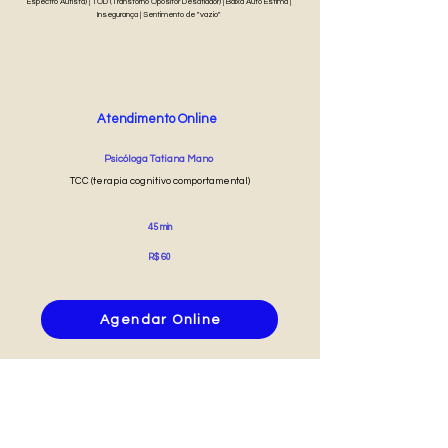
Espectro Autista) | TOD (Transtorno Opositor Desafiador) | Baixa Auto Estima |
Insegurança | Sentimento de "vazio"
Atendimento Online
Psicóloga Tatiana Mano
TCC (terapia cognitivo comportamental)
45 min
R$ 60
Agendar Online