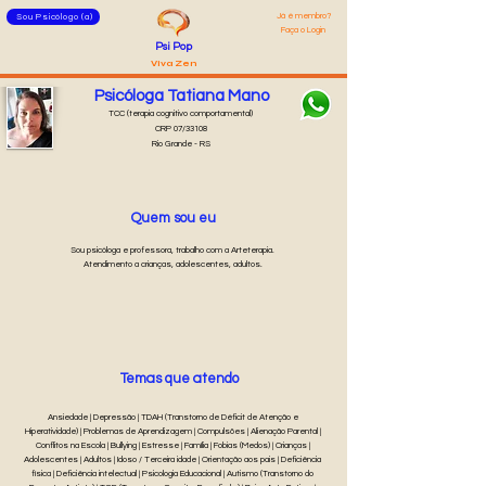
Já é membro?
Sou Psicólogo (a)
Faça o Login
Psi Pop
Viva Zen
Psicóloga Tatiana Mano
TCC (terapia cognitivo comportamental)
CRP 07/33108
Rio Grande - RS
Quem sou eu
Sou psicóloga e professora, trabalho com a Arteterapia.
Atendimento a crianças, adolescentes, adultos.
Temas que atendo
Ansiedade | Depressão | TDAH (Transtorno de Déficit de Atenção e
Hiperatividade) | Problemas de Aprendizagem | Compulsões | Alienação Parental |
Conflitos na Escola | Bullying | Estresse | Família | Fobias (Medos) | Crianças |
Adolescentes | Adultos | Idoso / Terceira idade | Orientação aos pais | Deficiência
física | Deficiência intelectual | Psicologia Educacional | Autismo (Transtorno do