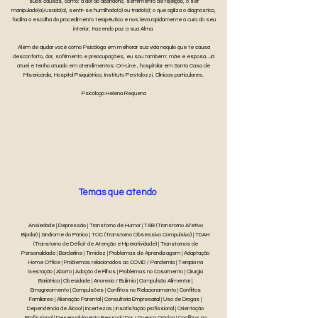
suas causas, como: a dor do abandono, sentimento de rejeição, o ser
manipulado(a)/usado(a), sentir-se humilhado(a) ou traído(a); o que agiliza o diagnóstico,
facilita a escolha do procedimento terapêutico e nos leva rapidamente a cura do seu
interior, trazendo paz a sua Alma.
Além de ajudar você como Psicóloga em melhorar sua vida naquilo que te causa
desconforto, dor, sofrimento e preocupações, eu sou também: mãe e esposa. Já
atuei e tenho atuado em atendimentos: On-Line , hospitalar em Santa Casa de
Misericórdia, Hospital Psiquiátrico, Instituto Pestalozzi, Clínicas particulares.
Psicóloga Helena Requena
Temas que atendo
Ansiedade | Depressão | Transtorno de Humor | TAB (Transtorno Afetivo
Bipolar) | Síndrome do Pânico | TOC (Transtorno Obsessivo Compulsivo) | TDAH
(Transtorno de Déficit de Atenção e Hiperatividade) | Transtornos de
Personalidade | Borderline | Timidez | Problemas de Aprendizagem | Adaptação
Home Office | Problemas relacionados ao COVID / Pandemia | Terapia na
Gestação | Aborto | Adoção de Filhos | Problemas no Casamento | Cirurgia
Bariátrica | Obesidade | Anorexia / Bulimia | Compulsão Alimentar |
Emagrecimento | Compulsões | Conflitos no Relacionamento | Conflitos
Familiares | Alienação Parental | Consultoria Empresarial | Uso de Drogas |
Dependência de Álcool | Incertezas | Insatisfação profissional | Orientação
Profissional | Desenvolvimento Pessoal | Dor / Doença Crônica | Conflitos na