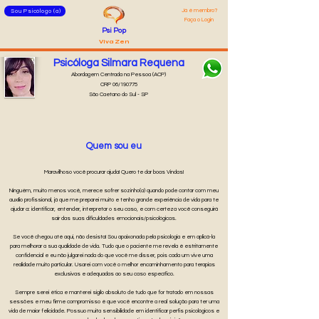
Já é membro?
Sou Psicólogo (a)
Faça o Login
Psi Pop
Viva Zen
Psicóloga Silmara Requena
Abordagem Centrada na Pessoa (ACP)
CRP 06/190775
São Caetano do Sul - SP
Quem sou eu
Maravilhoso você procurar ajuda! Quero te dar boas Vindas!
Ninguém, muito menos você, merece sofrer sozinho(a) quando pode contar com meu
auxílio profissional, já que me preparei muito e tenho grande experiência de vida para te
ajudar a: identificar, entender, interpretar o seu caso, e com certeza você conseguirá
sair das suas dificuldades emocionais/psicológicas.
Se você chegou até aqui, não desista! Sou apaixonada pela psicologia e em aplicá-la
para melhorar a sua qualidade de vida. Tudo que o paciente me revela é estritamente
confidencial e eu não julgarei nada do que você me disser, pois cada um vive uma
realidade muito particular. Usarei com você o melhor encaminhamento para terapias
exclusivas e adequadas ao seu caso específico.
Sempre serei ética e manterei sigilo absoluto de tudo que for tratado em nossas
sessões e meu firme compromisso é que você encontre a real solução para ter uma
vida de maior felicidade. Possuo muita sensibilidade em identificar perfis psicológicos e