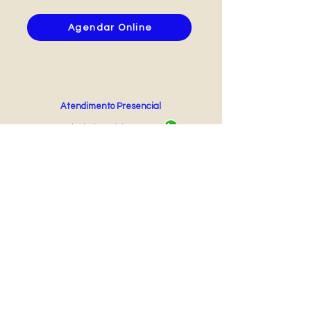
Agendar Online
Atendimento Presencial
Agende pelo Whatsapp
(11) 99859 - 9998