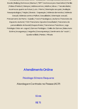
Escola | Bullying | Estresse | Burnout | TEPT (estresse pós traumático) | Família
| Fobias (Medos) | Crianças | Adolescentes | Adultos | Idoso / Terceira idade |
Incertezas quanto ao Futuro | Luto / Morte | Orientação aos pais | Avaliação
Neuropsicológica | Traição | Divórcio / Separação | Violência doméstica | Violência
Sexual | Violência contra a Mulher | Sexualidade | Orientação sexual |
Pensamento de Morte / Suicídio | Teste Psicológicos | Autismo (Transtorno do
Espectro Autista) | TOD (Transtorno Opositor Desafiador) | Transtorno de
personalidade Antisocial | Esquizofrenia | Transtornos Psicóticos | Jogo
Patológico (Vício em Jogos) | Ciúmes Patológico / Delírio de Ciúmes | Baixa Auto
Estima | Insegurança | Vergonha | Desesperança | Sentimento de "vazio" |
Queda na libido | Manias / Rituais
Atendimento Online
Psicóloga Silmara Requena
Abordagem Centrada na Pessoa (ACP)
55 min
R$ 75