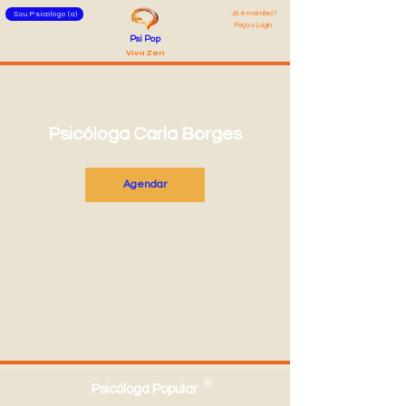
Já é membro?
Sou Psicólogo (a)
Faça o Login
Psi Pop
Viva Zen
Psicóloga Carla Borges
Agendar
®
Psicóloga Popular