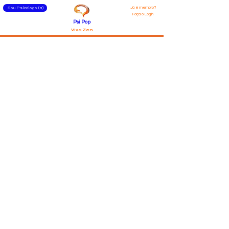
Já é membro?
Sou Psicólogo (a)
Faça o Login
Psi Pop
Viva Zen