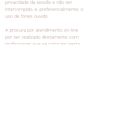
privacidade da sessão e não ser 
interrompido, e, preferencialmente, o 
uso de fones ouvido.
A procura por atendimento on-line 
por ser realizado diretamente com 
profissionais que se colocam nesta 
modalidade de atendimento ou via 
pesquisa de sites, plataformas e apps 
do nicho. 
Vale lembrar que o on-line pode se 
enquadrar de várias formas, como E-
mail, SMS, mensagens instantâneas, 
áudios, ligações e o mais utilizado que 
é a vídeo chamada.
Muito obrigado por nos acompanhar 
até aqui. Espero que este artigo tenha 