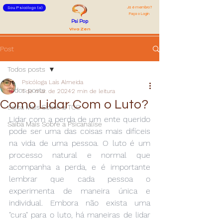
Já é membro?
Sou Psicólogo (a)
Faça o Login
Psi Pop
Viva Zen
Post
Todos posts
Psicóloga Laís Almeida
Todos posts
1 de mar. de 2024
2 min de leitura
Como Lidar Com o Luto?
Saiba Mais Sobre a TCC
Lidar com a perda de um ente querido 
Saiba Mais Sobre a Psicanálise
pode ser uma das coisas mais difíceis 
na vida de uma pessoa. O luto é um 
processo natural e normal que 
acompanha a perda, e é importante 
lembrar que cada pessoa o 
experimenta de maneira única e 
individual. Embora não exista uma 
"cura" para o luto, há maneiras de lidar 