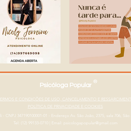
®
Psicóloga Popular
TERMOS E CONDIÇÕES DE USO, CANCELAMENTO E RESSARCIMEN
POLÍTICA DE PRIVACIDADE E COOKIES
eli - CNPJ 347190100001-01 - Endereço Av. São João, 2375, sala 706, Sã
Tel: (12) 99133-0710
|
Email: psicologapopular@gmail.com