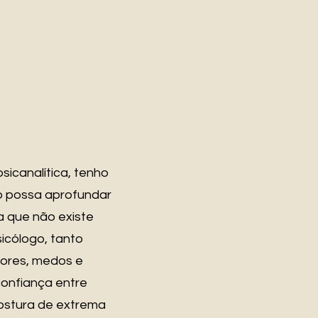
sicanalítica, tenho
o possa aprofundar
a que não existe
icólogo, tanto
 dores, medos e
confiança entre
ostura de extrema