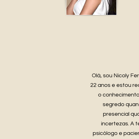
Olá, sou Nicoly Fe
22 anos e estou r
o conhecimento 
segredo quand
presencial qua
incertezas. A 
psicólogo e paci