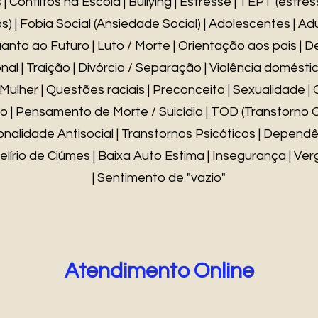
| Conflitos na Escola | Bullying | Estresse | TEPT (estre
s) | Fobia Social (Ansiedade Social) | Adolescentes | Adu
anto ao Futuro | Luto / Morte | Orientação aos pais | Def
al | Traição | Divórcio / Separação | Violência doméstica
Mulher | Questões raciais | Preconceito | Sexualidade | 
 | Pensamento de Morte / Suicídio | TOD (Transtorno O
nalidade Antisocial | Transtornos Psicóticos | Dependê
elírio de Ciúmes | Baixa Auto Estima | Insegurança | V
| Sentimento de "vazio"
Atendimento Online