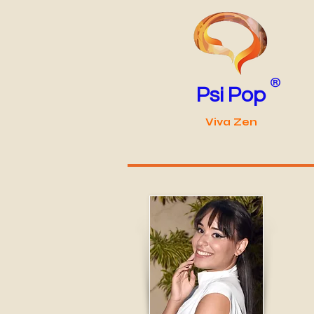
®
Psi Pop
Viva Zen