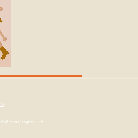
TO
o José dos Campos - SP