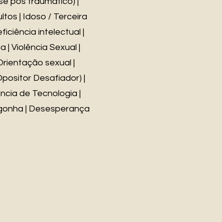
sse pós traumático) |
ltos | Idoso / Terceira
iciência intelectual |
 | Violência Sexual |
Orientação sexual |
positor Desafiador) |
ncia de Tecnologia |
ergonha | Desesperança