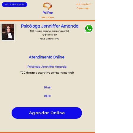
Já é membro?
Sou Psicólogo (a)
Faça o Login
Psi Pop
Viva Zen
Psicóloga Jenniffer Amanda
TCC (terapia cognitivo comportamental)
CRP 04/71487
Nova Serrana - MG
Atendimento Online
Psicóloga Jenniffer Amanda
TCC (terapia cognitivo comportamental)
50 min
R$ 60
Agendar Online