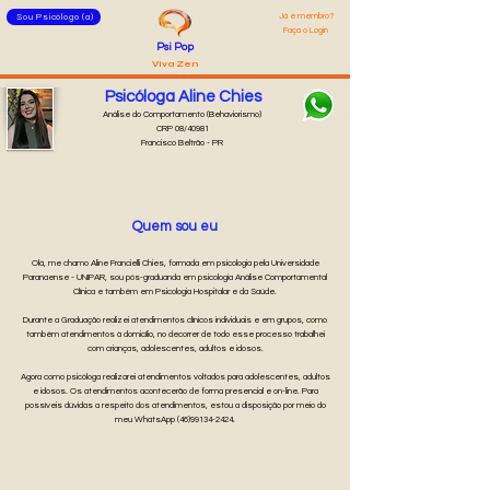
Já é membro?
Sou Psicólogo (a)
Faça o Login
Psi Pop
Viva Zen
Psicóloga Aline Chies
Análise do Comportamento (Behaviorismo)
CRP 08/40981
Francisco Beltrão - PR
Quem sou eu
Olá, me chamo Aline Francielli Chies, formada em psicologia pela Universidade
Paranaense - UNIPAR, sou pós-graduanda em psicologia Análise Comportamental
Clínica e também em Psicologia Hospitalar e da Saúde.
Durante a Graduação realizei atendimentos clínicos individuais e em grupos, como
também atendimentos à domicílio, no decorrer de todo esse processo trabalhei
com crianças, adolescentes, adultos e idosos.
Agora como psicóloga realizarei atendimentos voltados para adolescentes, adultos
e idosos. Os atendimentos acontecerão de forma presencial e on-line.
Para
possíveis dúvidas a respeito dos atendimentos, estou a disposição por meio do
meu WhatsApp
(46)99134-2424
.