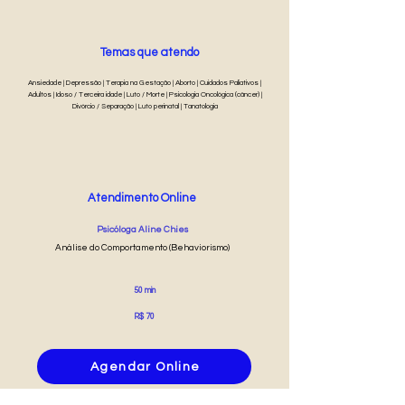
Temas que atendo
Ansiedade | Depressão | Terapia na Gestação | Aborto | Cuidados Paliativos |
Adultos | Idoso / Terceira idade | Luto / Morte | Psicologia Oncológica (câncer) |
Divórcio / Separação | Luto perinatal | Tanatologia
Atendimento Online
Psicóloga Aline Chies
Análise do Comportamento (Behaviorismo)
50 min
R$ 70
Agendar Online